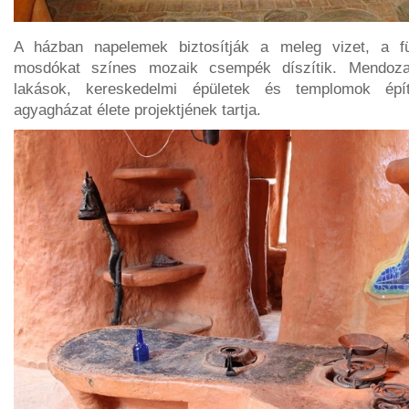
A házban napelemek biztosítják a meleg vizet, a fü
mosdókat színes mozaik csempék díszítik. Mendoza
lakások, kereskedelmi épületek és templomok épít
agyagházat élete projektjének tartja.