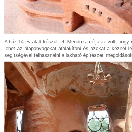
A ház 14 év alatt készült el. Mendoza célja az volt, ho
lehet az alapanyagokat átalakítani és azokat a kéznél l
segítségével felhasználni a lakható építészeti megoldáso