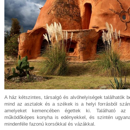
A ház kétszintes, társalgó és alvóhelyiségek találhatók 
mind az asztalok és a székek is a helyi forrásból szá
amelyeket kemencében égettek ki. Található az 
működőképes konyha is edényekkel, és szintén ugyana
mindenféle fazonú korsókkal és vázákkal.