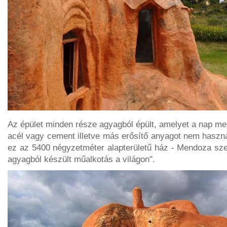
Az épület minden része agyagból épült, amelyet a nap me
acél vagy cement illetve más erősítő anyagot nem haszná
ez az 5400 négyzetméter alapterületű ház - Mendoza sze
agyagból készült műalkotás a világon".