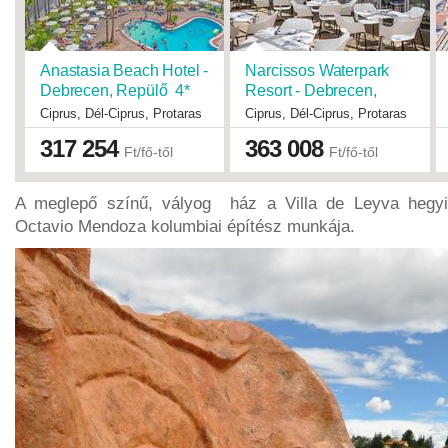
Anastasia Beach Hotel -
Narcissos Waterpark
Debrecen, Repülő 4*
Resort - Debrecen,
Repülő 3*
Ciprus, Dél-Ciprus, Protaras
Ciprus, Dél-Ciprus, Protaras
Indulások:
2026.08.26-tól
Indulások:
2026.09.02-tól
317 254
363 008
Időpontok:
15 db
Időpontok:
13 db
Ft/fő-től
Ft/fő-től
Ellátás
all inclusive
Ellátás
all inclusive
+
+
Ellátás
félpanzió
Típus
Tengerparti üdülés
Típus
Tengerparti üdülés
Besorolás
3*
A meglepő színű, vályog ház a Villa de Leyva hegyi 
Besorolás
4*
Szállás
Hotel
Octavio Mendoza kolumbiai építész munkája.
Szállás
Hotel
Utazás
menetrendszerinti járattal
Utazás
menetrendszerinti járattal