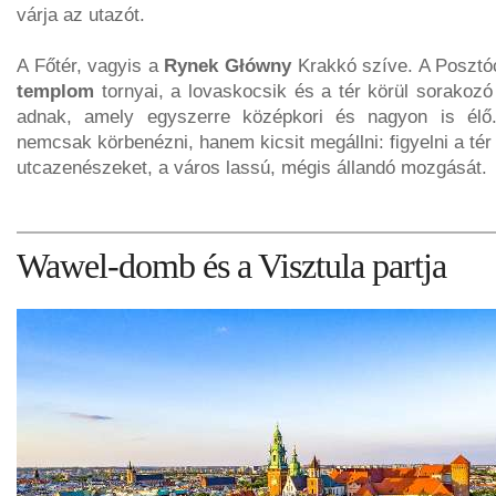
várja az utazót.
A Főtér, vagyis a
Rynek Główny
Krakkó szíve. A Posztó
templom
tornyai, a lovaskocsik és a tér körül sorakozó
adnak, amely egyszerre középkori és nagyon is élő.
nemcsak körbenézni, hanem kicsit megállni: figyelni a tér
utcazenészeket, a város lassú, mégis állandó mozgását.
Wawel-domb és a Visztula partja