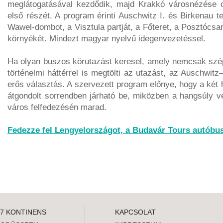
meglátogatásával kezdődik, majd Krakkó városnézése o
első részét. A program érinti Auschwitz I. és Birkenau t
Wawel-dombot, a Visztula partját, a Főteret, a Posztócs
környékét. Mindezt magyar nyelvű idegenvezetéssel.
Ha olyan buszos körutazást keresel, amely nemcsak sz
történelmi háttérrel is megtölti az utazást, az Auschwit
erős választás. A szervezett program előnye, hogy a két
átgondolt sorrendben járható be, miközben a hangsúly 
város felfedezésén marad.
Fedezze fel Lengyelországot, a Budavár Tours autóbu
7 KONTINENS
KAPCSOLAT