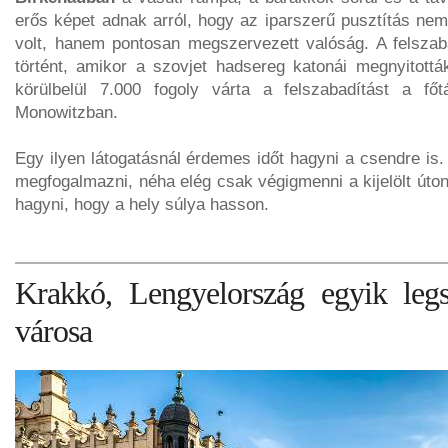
erős képet adnak arról, hogy az iparszerű pusztítás nem
volt, hanem pontosan megszervezett valóság. A felszab
történt, amikor a szovjet hadsereg katonái megnyitottá
körülbelül 7.000 fogoly várta a felszabadítást a fő
Monowitzban.
Egy ilyen látogatásnál érdemes időt hagyni a csendre is
megfogalmazni, néha elég csak végigmenni a kijelölt úton,
hagyni, hogy a hely súlya hasson.
Krakkó, Lengyelország egyik legs
városa