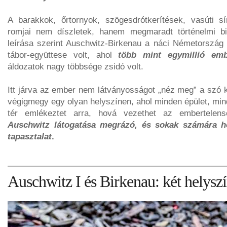
A barakkok, őrtornyok, szögesdrótkerítések, vasúti 
romjai nem díszletek, hanem megmaradt történelmi 
leírása szerint Auschwitz-Birkenau a náci Németország
tábor-együttese volt, ahol
több mint egymillió emb
áldozatok nagy többsége zsidó volt.
Itt járva az ember nem látványosságot „néz meg” a szó 
végigmegy egy olyan helyszínen, ahol minden épület, mi
tér emlékeztet arra, hová vezethet az embertelen
Auschwitz látogatása megrázó, és sokak számára 
tapasztalat
.
Auschwitz I és Birkenau: két helyszí