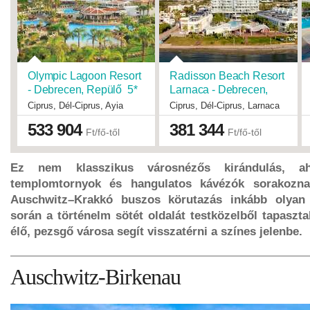
Olympic Lagoon Resort
Radisson Beach Resort
- Debrecen, Repülő 5*
Larnaca - Debrecen,
Repülő 5*
Ciprus, Dél-Ciprus, Ayia
Ciprus, Dél-Ciprus, Larnaca
Napa
Indulások:
2026.08.29-tól
Indulások:
2026.08.22-tól
533 904
381 344
Időpontok:
10 db
Időpontok:
16 db
Ft/fő-től
Ft/fő-től
Ellátás
all inclusive
Ellátás
félpanzió
+
+
Típus
Tengerparti üdülés
Ellátás
reggeli
Besorolás
5*
Ellátás
teljes panzió
Ez nem klasszikus városnézős kirándulás, a
Szállás
Hotel
Típus
Tengerparti üdülés
templomtornyok és hangulatos kávézók sorakozn
Utazás
menetrendszerinti járattal
Besorolás
5*
Szállás
Hotel
Auschwitz–Krakkó buszos körutazás inkább olyan
Utazás
menetrendszerinti járattal
során a történelm sötét oldalát testközelből tapaszt
élő, pezsgő városa segít visszatérni a színes jelenbe.
Auschwitz-Birkenau