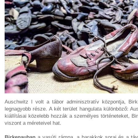
Auschwitz I volt a tábor adminisztratív központja, B
legnagyobb része. A két terület hangulata különböző: Aus
kiállításai közelebb hozzák a személyes történeteket, Bir
viszont a méreteivel hat.
Birkenauban
a vasúti rámpa, a barakkok sorai és a táv