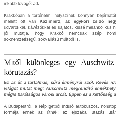
inkább levegőt ad.
Krakkóban a történelmi helyszínek könnyen bejárhat
mellett ott van
Kazimierz, az egykori zsidó neg
udvarokkal, kávézókkal és sajátos, kissé melankolikus h
jól mutatja, hogy Krakkó nemcsak szép homlo
soknemzetiségű, sokvallású múltból is.
Mitől különleges egy Auschwitz
körutazás?
Ez az út a tartalmas, sűrű élményről szól. Kevés idő
világot mutat meg: Auschwitz megrendítő emlékhelyé
mégis barátságos városi arcát. Éppen ez a kettősség ad
A Budapestről, a Népligetből induló autóbuszos, nonsto
formája ennek az útnak: az éjszakai utazás utá