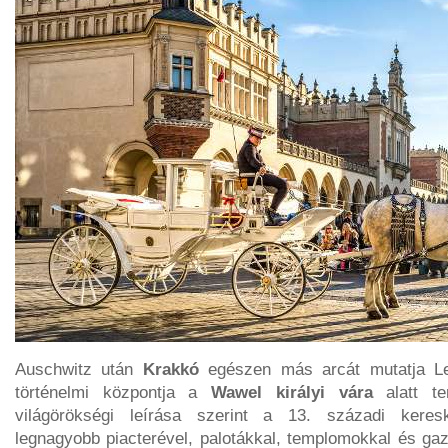
Auschwitz után
Krakkó
egészen más arcát mutatja Le
történelmi központja a
Wawel királyi vára
alatt t
világörökségi leírása szerint a 13. századi kere
legnagyobb piacterével, palotákkal, templomokkal és ga