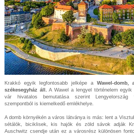
Krakkó egyik legfontosabb jelképe a
Wawel-domb, a
székesegyház áll.
A Wawel a lengyel történelem egyik 
vár hivatalos bemutatása szerint Lengyelország t
szempontból is kiemelkedő emlékhelye.
A domb környékén a város látványa is más: lent a Visztul
sétálók, biciklisek, kis hajók és zöld sávok adják K
Auschwitz csendje után ez a városrész különösen fontos